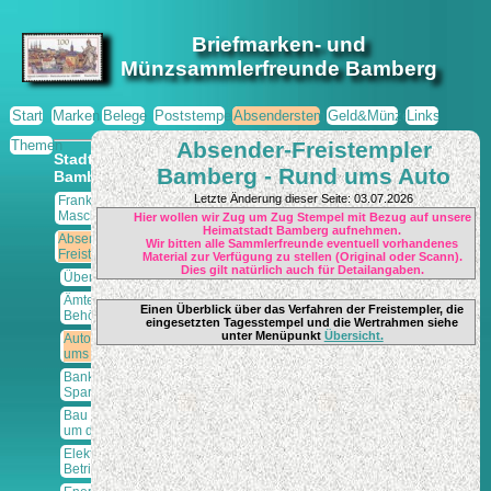
Briefmarken- und
Münzsammlerfreunde Bamberg
Start
Marken
Belege
Poststempel
Absenderstempel
Geld&Münzen
Links
Themen
Absender-Freistempler
Stadt
Bamberg - Rund ums Auto
Bamberg
Letzte Änderung dieser Seite: 03.07.2026
Frankier-
Maschinen
Hier wollen wir Zug um Zug Stempel mit Bezug auf unsere
Heimatstadt Bamberg aufnehmen.
Absender-
Wir bitten alle Sammlerfreunde eventuell vorhandenes
Freistempler
Material zur Verfügung zu stellen (Original oder Scann).
Dies gilt natürlich auch für Detailangaben.
Übersicht
Ämter und
Einen Überblick über das Verfahren der Freistempler, die
Behörden
eingesetzten Tagesstempel und die Wertrahmen siehe
unter Menüpunkt
Übersicht.
Auto - rund
ums
Banken u.
Sparkassen
Bau - rund
um den
Elektro-
Betriebe