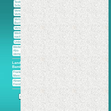
Textil-
Schuhfabriken
Vereine,
Verbände
Verlage-
Buchhandlung.
Versicherungen
Weitere
nach ABC
Unbekannte
Weitere
Abs-
stempler
Landkreis
Bamberg
Frankier-
Maschinen
Absender-
Freistempler
Δ