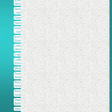
Energie-
Versorger
Gesundheit
- rund um
Gewerkschaft.
Handelsfirmen
Immobilien
- rund um
Kirchl.
Einrichtungen
Lebensmittel-
Hersteller
Logistik
Lotterie
Einnehmer
Metallbetriebe
Post-
Telekommunik.
Rechtsanwälte-
Notare
Reisen -
rund um
Stadt und
Betriebe
Steuerberater