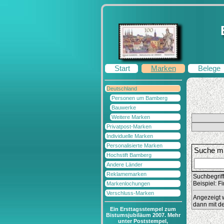
Start
Marken
Belege
Deutschland
Personen um Bamberg
Bauwerke
Weitere Marken
Privatpost-Marken
Individuelle Marken
Personalisierte Marken
Suche mi
Hochstift Bamberg
Andere Länder
Reklamemarken
Suchbegrif
Beispiel: F
Markenlochungen
Verschluss-Marken
Angezeigt w
dann mit de
Ein Ersttagsstempel zum
Bistumsjubiläum 2007. Mehr
unter Poststempel,