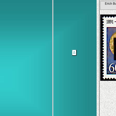
Erich B
Δ