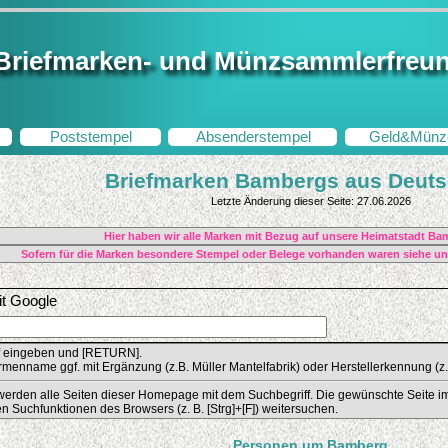
Briefmarken- und Münzsammlerfreu
Poststempel
Absenderstempel
Geld&Münz
Briefmarken Bambergs aus Deuts
Letzte Änderung dieser Seite: 27.06.2026
Hier haben wir alle Marken mit Bezug auf unsere Heimatstadt Bam
Sofern für die Marken besondere Stempel oder Belege vorhanden waren siehe un
t Google
f eingeben und [RETURN].
irmenname ggf. mit Ergänzung (z.B. Müller Mantelfabrik) oder Herstellerkennung 
erden alle Seiten dieser Homepage mit dem Suchbegriff. Die gewünschte Seite im
n Suchfunktionen des Browsers (z. B. [Strg]+[F]) weitersuchen.
Personen um Bamberg