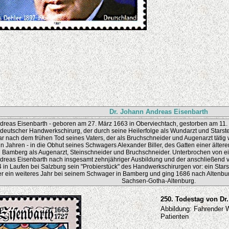
Dr. Johann Andreas Eisenbarth
dreas Eisenbarth - geboren am 27. März 1663 in Oberviechtach, gestorben am 1
 deutscher Handwerkschirurg, der durch seine Heilerfolge als Wundarzt und Stars
ar nach dem frühen Tod seines Vaters, der als Bruchschneider und Augenarzt tätig 
n Jahren - in die Obhut seines Schwagers Alexander Biller, des Gatten einer älteren
 Bamberg als Augenarzt, Steinschneider und Bruchschneider. Unterbrochen von ein
dreas Eisenbarth nach insgesamt zehnjähriger Ausbildung und der anschließend 
 in Laufen bei Salzburg sein "Probierstück" des Handwerkschirurgen vor: ein Sta
er ein weiteres Jahr bei seinem Schwager in Bamberg und ging 1686 nach Altenbu
Sachsen-Gotha-Altenburg.
250. Todestag von Dr
Abbildung: Fahrender 
Patienten