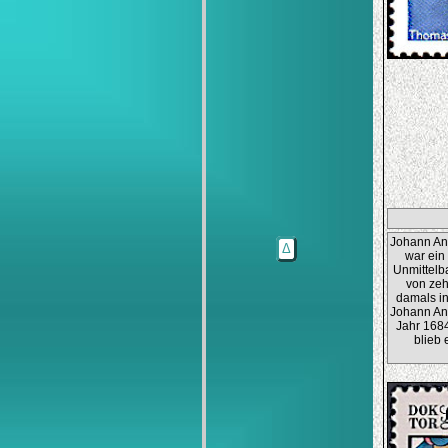
Johann An
Δ
war ein
Unmittelb
von zeh
damals in
Johann An
Jahr 1684
blieb 