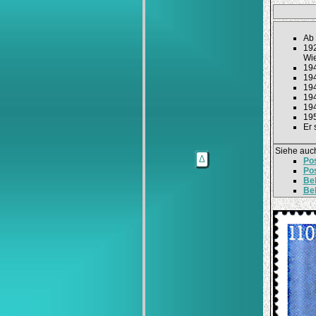
Ab 
192
Wie
194
194
194
194
194
195
Er 
Siehe auc
Δ
Po
Pos
Bel
Bel