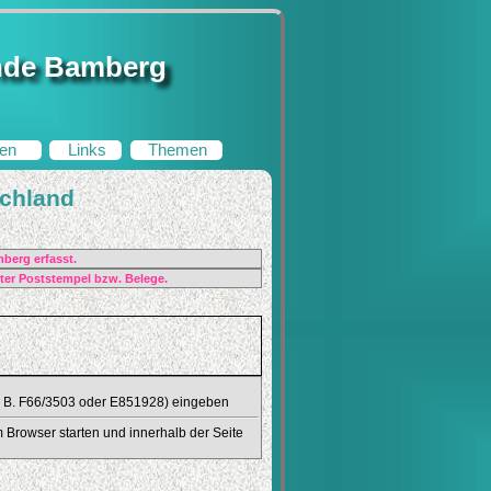
nde Bamberg
en
Links
Themen
chland
berg erfasst.
ter Poststempel bzw. Belege.
(z. B. F66/3503 oder E851928) eingeben
 Browser starten und innerhalb der Seite