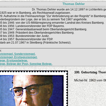
Thomas Dehler
Dr. Thomas Dehler wurde am 14.12.1897 in Lichtenfels g
1925 war er in Bamberg, als Rechtsanwalt zugelassen.
6: Aufnahme in die Freimaurerloge "Zur Verbrüderung an der Regnitz" in Bamberg
derbegründern der Loge, der er bis zu seinem Tod 1967 angehörte.
5 bis 1946: von der US-Militärregierung ernannter Landrat des Kreises Bamberg.
6 bis 1956: Landesvorsitzender der FDP Bayerns.
5 bis 1947: Generalstaatsanwalt beim Oberlandesgericht Bamberg.
7 bis 1949: Präsident des Oberlandesgerichtes Bamberg.
9 bis 1953: Bundesminister der Justiz.
4 bis 1957: Bundesvorsitzender der FDP.
starb am 21.07.1967 in Streitberg (Fränkische Schweiz).
h:
ststempel, Sonderstempel.
tstempel, Ersttagsstempel.
ege, Ersttagsbelege.
ege, Belege der Post, Sonstige Belege.
100. Geburtstag Tho
Michel-Nr. 1963 vom 0