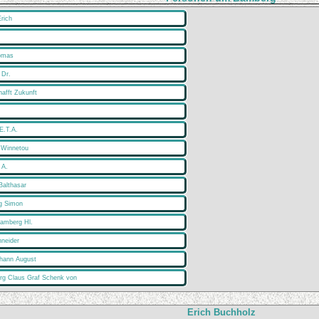
rich
omas
 Dr.
hafft Zukunft
E.T.A.
 Winnetou
 A.
althasar
g Simon
Bamberg Hl.
neider
ohann August
rg Claus Graf Schenk von
Erich Buchholz