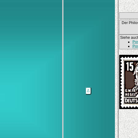
Der Philo
Siehe auc
Pos
Pos
Δ