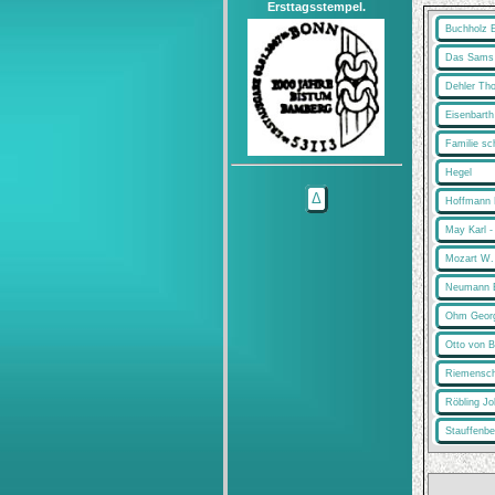
Ersttagsstempel.
Buchholz E
Das Sams
Dehler Th
Eisenbarth
Familie sc
Hegel
Δ
Hoffmann 
May Karl -
Mozart W.
Neumann B
Ohm Geor
Otto von 
Riemensch
Röbling J
Stauffenbe