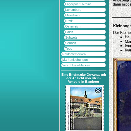
Angezeigt w
Lagerpost Ukraine
dann mit de
Luxemburg
Malediven
Nevis
Kleinboge
Österreich
Polen
Der Kleinb
Hei
Schweiz
Mar
Serbien
Iva
Togo
Iva
Reklamemarken
Markenlochungen
Verschluss-Marken
Eine Briefmarke Guyanas mit
der Ansicht von Klein-
Venedig in Bamberg