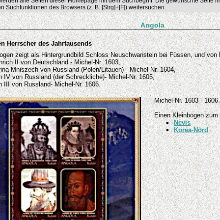
erden alle Seiten dieser Homepage mit dem Suchbegriff. Die gewünschte Seite im
n Suchfunktionen des Browsers (z. B. [Strg]+[F]) weitersuchen.
Angola
n Herrscher des Jahrtausends
ogen zeigt als Hintergrundbild Schloss Neuschwanstein bei Füssen, und von 
nrich II von Deutschland - Michel-Nr. 1603,
ina Mniszech von Russland (Polen/Litauen) - Michel-Nr. 1604,
n IV von Russland (der Schreckliche)- Michel-Nr. 1605,
n III von Russland- Michel-Nr. 1606.
Michel-Nr. 1603 - 160
Einen Kleinbogen zum
Nevis
Korea-Nord