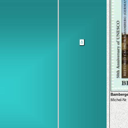
Δ
Bamberg
Michel-Nr.