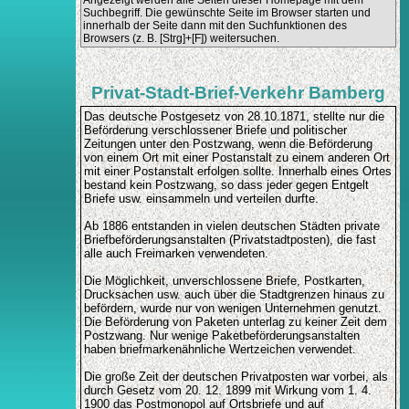
Angezeigt werden alle Seiten dieser Homepage mit dem
Suchbegriff. Die gewünschte Seite im Browser starten und
innerhalb der Seite dann mit den Suchfunktionen des
Browsers (z. B. [Strg]+[F]) weitersuchen.
Privat-Stadt-Brief-Verkehr Bamberg
Das deutsche Postgesetz von 28.10.1871, stellte nur die
Beförderung verschlossener Briefe und politischer
Zeitungen unter den Postzwang, wenn die Beförderung
von einem Ort mit einer Postanstalt zu einem anderen Ort
mit einer Postanstalt erfolgen sollte. Innerhalb eines Ortes
bestand kein Postzwang, so dass jeder gegen Entgelt
Briefe usw. einsammeln und verteilen durfte.
Ab 1886 entstanden in vielen deutschen Städten private
Briefbeförderungsanstalten (Privatstadtposten), die fast
alle auch Freimarken verwendeten.
Die Möglichkeit, unverschlossene Briefe, Postkarten,
Drucksachen usw. auch über die Stadtgrenzen hinaus zu
befördern, wurde nur von wenigen Unternehmen genutzt.
Die Beförderung von Paketen unterlag zu keiner Zeit dem
Postzwang. Nur wenige Paketbeförderungsanstalten
haben briefmarkenähnliche Wertzeichen verwendet.
Die große Zeit der deutschen Privatposten war vorbei, als
durch Gesetz vom 20. 12. 1899 mit Wirkung vom 1. 4.
1900 das Postmonopol auf Ortsbriefe und auf