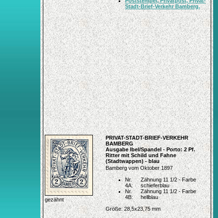
Poststempel, Privatpost, Privat-
Stadt-Brief-Verkehr Bamberg.
PRIVAT-STADT-BRIEF-VERKEHR
BAMBERG
Ausgabe Ibel/Spandel - Porto: 2 Pf.
Ritter mit Schild und Fahne
(Stadtwappen) - blau
Bamberg vom Oktober 1897
Nr.
Zähnung 11 1/2 - Farbe
4A:
schieferblau
Nr.
Zähnung 11 1/2 - Farbe
4B:
hellblau
gezähnt
Größe: 28,5x23,75 mm