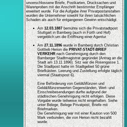
unverschlossene Briefe, Postkarten, Drucksachen und
Warenproben mit der Anschrift bestimmter Empfänger
erweitert wurde. Für die Aufgabe ihrer Privatpostanstalten
wurden die Unternehmer sowohl für ihren tatsächlichen
Schaden als auch für entgangenen Gewinn entschädigt.
Am
12.03.1887
bemühte sich die Privatstadtpost
Stuttgart in Bamberg (auch in Fürth und Hof)
vergeblich um die Eröffnung einer Agentur.
Am
27.11.1896
wurde in Bamberg durch Christian
Gottlieb Herion die
PRIVAT-STADT-BRIEF
VERKEHR
nach Genehmigung durch den
Bamberger Stadtmagistrat gegründet (Antrag an die
Stadt am 13.11.1896). Sitz war die Rosengasse 1.
Die Stadtpost hatte im Stadtgebiet 50 grüne
Briefkästen. Leerung und Zustellung erfolgte täglich
viermal (Staatspost 6).
Eine Beförderung von Geld&Münzen und
Geld&Münzenwerten Gegenständen, Wert- und
Einschreibesendungen durfte aufgrund der
städtischen Genehmigung nicht erfolgen. Diese
Vorgabe wurde teilweise nicht eingehalten. Siehe
unter Belege, Belege Privatpost, Briefe mit
Briefmarken.
Die Genehmigung war mit einer Kaution von 500
Mark verbunden, die von Herion nicht bezahlt
wurde.