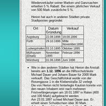
Wiederverkäufer seiner Marken und Ganzsachen
erhielten 5 % Rabatt. Bei einem jährlichen Verkauf
von 500 Mark zusätzliche 5 %.
Herion hat auch in anderen Städten private
Stadtposten gegründet:
Ort
Datum
Verkauf
Gründung
Augsburg
22.08.1896
19.09.1896
Fürth
29.10.1896
Mitte
November.1896
Ludwigshafen
03.10.1895
Oktober 1895
Mülhausen
November
Februar 1896
(Elsaß)
1895
Würzburg
01.06.1896
Juni 1896
Wie in den anderen Städten hat Herion die Anstalt
bereits am
1.12. 1896
an die Hilfsschutzleute
Michael Dauer und Johann Bauer für 2000 Mark
verkauft. Das Geschäftslokal wurde von der
Rosengasse 1 in die Kleberstraße 32 verlegt.
Die von Herion nicht hinterlegte Kaution konnte von
den neuen Inhabern erst nach mehreren
Fristverlängerungen am 18.01.1897 in Raten (400
und 100 Mark) aufgebracht werden.
Am 23.01.1897 schied Michael Dauer aus. Er
erhielt einen Schuldschein über 30 Mark.