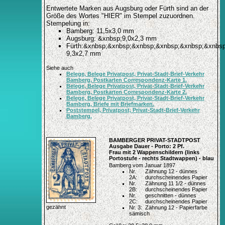
Entwertete Marken aus Augsburg oder Fürth sind an der
Größe des Wortes "HIER" im Stempel zuzuordnen.
Stempelung in:
Bamberg: 11,5x3,0 mm
Augsburg: &xnbsp;9,0x2,3 mm
Fürth:&xnbsp;&xnbsp;&xnbsp;&xnbsp;&xnbsp;&xnbs
9,3x2,7 mm
Siehe auch
Belege, Belege Privatpost, Privat-Stadt-Brief-Verkehr
Bamberg, Postkarten Correspondenz-Karte 1.
Belege, Belege Privatpost, Privat-Stadt-Brief-Verkehr
Bamberg, Postkarten Correspondenz-Karte 2.
Belege, Belege Privatpost, Privat-Stadt-Brief-Verkehr
Bamberg, Briefe mit Briefmarken.
Poststempel, Privatpost, Privat-Stadt-Brief-Verkehr
Bamberg.
BAMBERGER PRIVAT-STADTPOST
Ausgabe Dauer - Porto: 2 Pf.
Frau mit 2 Wappenschildern (links
Portostufe - rechts Stadtwappen) - blau
Bamberg vom Januar 1897
Nr.
Zähnung 12 - dünnes
2A:
durchscheinendes Papier
Nr.
Zähnung 11 1/2 - dünnes
2B:
durchscheinendes Papier
Nr.
geschnitten - dünnes
2C:
durchscheinendes Papier
gezähnt
Nr. 3:
Zähnung 12 - Papierfarbe
sämisch