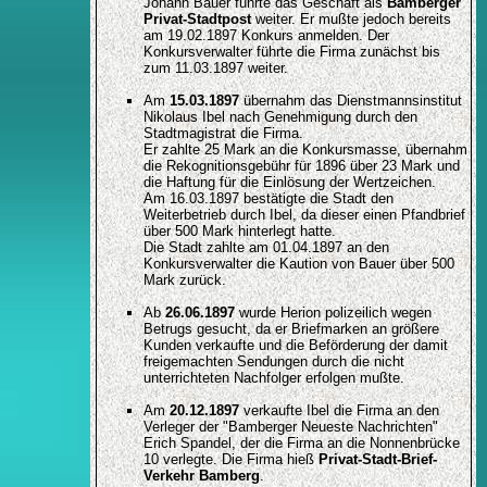
Johann Bauer führte das Geschäft als
Bamberger
Privat-Stadtpost
weiter. Er mußte jedoch bereits
am 19.02.1897 Konkurs anmelden. Der
Konkursverwalter führte die Firma zunächst bis
zum 11.03.1897 weiter.
Am
15.03.1897
übernahm das Dienstmannsinstitut
Nikolaus Ibel nach Genehmigung durch den
Stadtmagistrat die Firma.
Er zahlte 25 Mark an die Konkursmasse, übernahm
die Rekognitionsgebühr für 1896 über 23 Mark und
die Haftung für die Einlösung der Wertzeichen.
Am 16.03.1897 bestätigte die Stadt den
Weiterbetrieb durch Ibel, da dieser einen Pfandbrief
über 500 Mark hinterlegt hatte.
Die Stadt zahlte am 01.04.1897 an den
Konkursverwalter die Kaution von Bauer über 500
Mark zurück.
Ab
26.06.1897
wurde Herion polizeilich wegen
Betrugs gesucht, da er Briefmarken an größere
Kunden verkaufte und die Beförderung der damit
freigemachten Sendungen durch die nicht
unterrichteten Nachfolger erfolgen mußte.
Am
20.12.1897
verkaufte Ibel die Firma an den
Verleger der "Bamberger Neueste Nachrichten"
Erich Spandel, der die Firma an die Nonnenbrücke
10 verlegte. Die Firma hieß
Privat-Stadt-Brief-
Verkehr Bamberg
.