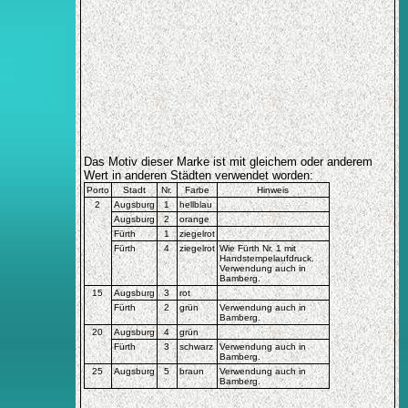
Das Motiv dieser Marke ist mit gleichem oder anderem
Wert in anderen Städten verwendet worden:
Porto
Stadt
Nr.
Farbe
Hinweis
2
Augsburg
1
hellblau
Augsburg
2
orange
Fürth
1
ziegelrot
Fürth
4
ziegelrot
Wie Fürth Nr. 1 mit
Handstempelaufdruck.
Verwendung auch in
Bamberg.
15
Augsburg
3
rot
Fürth
2
grün
Verwendung auch in
Bamberg.
20
Augsburg
4
grün
Fürth
3
schwarz
Verwendung auch in
Bamberg.
25
Augsburg
5
braun
Verwendung auch in
Bamberg.