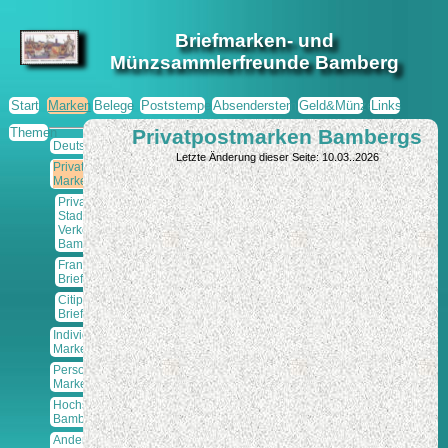
Briefmarken- und
Münzsammlerfreunde Bamberg
Start
Marken
Belege
Poststempel
Absenderstempel
Geld&Münzen
Links
Themen
Privatpostmarken Bambergs
Deutschland
Letzte Änderung dieser Seite: 10.03..2026
Privatpost-
Marken
Privat-
Stadt-Brief-
Verkehr
Bamberg
Frankenbrief
Briefmarke
Citipost
Briefmarke
Individuelle
Marken
Personalisierte
Marken
Hochstift
Bamberg
Andere