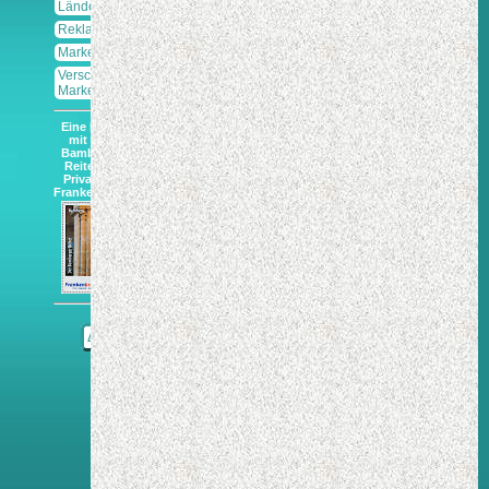
Länder
Reklamemarken
Markenlochungen
Verschluss-
Marken
Eine Marke
mit dem
Bamberger
Reiter der
Privatpost
FrankenBrief.
Δ