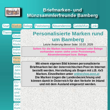
Briefmarken- und
Münzsammlerfreunde Bamberg
Start
Marken
Belege
Poststempel
Absenderstempel
Geld&Münzen
Links
Themen
Personalisierte Marken rund
Deutschland
um Bamberg
Privatpost-
Marken
Letzte Änderung dieser Seite: 10.03..2026
Sofern für die Marken besondere Stempel oder Belege
Individuelle
vorhanden waren siehe unter Poststempel,
Marken
Absenderstempel bzw. Belege.
Personalisierte
Marken
Mit einem eigenen Bild können personalisierte
1000
Briefmarken bei der österreichischen Post im Internet
Jahre
bestellt werden. Herstellung als Bogen mit z.B. 4x5
Bistum
Marken. Einzelheiten unter
onlineshop.post.at
Bamberg
Die Marken tragen die Landesbezeichnung und
können damit in Österreich für den Verkehr im Inland
EU-Treffen
und mit dem Ausland eingesetzt werden.
der
Arbeits-
und
Sozialminister
2006
200 Jahre
Kunigundenfest