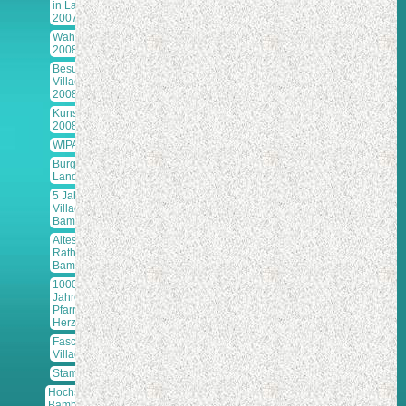
in Lauf
2007
Wahlen
2008
Besuch in
Villach
2008
Kunstprojekt
2008
WIPA 2008
Burg
Landskron
5 Jahre
Villach-
Bamberg
Altes
Rathaus
Bamberg
1000
Jahre
Pfarre
Herzogenburg
Faschingspost
Villach
Stamps&Art
Hochstift
Bamberg