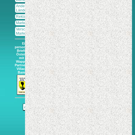
Andere
Länder
Reklamemarken
Markenlochungen
Verschluss-
Marken
Eine
personalisierte
Briefmarke
Österreichs
mit dem
Wappen der
Partnersträdte
Villach und
Bamberg.
Δ